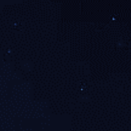
下一篇：
斯卡洛尼考察超50名球员上届世界