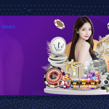
App下载
公司介绍
体育看点
377官网
—— 比赛数据从这里开