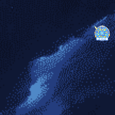
在这一话题中最受关注的人物之一。他身高
在社交媒体时代，每一个举动都被无限放
着全套装备，无疑加大了公众对他的关注程
否真的需要承受来自前辈这样的指责？从另
发现很多成功人士都注重形象管理。因此，
一部分。而这并不意味着这些形象包装会削
样的方法去回应，将直接影响他今后的职业
，有可能进一步巩固其作为顶尖选手的位
下，如何找到风格与实用之间平衡就显得尤