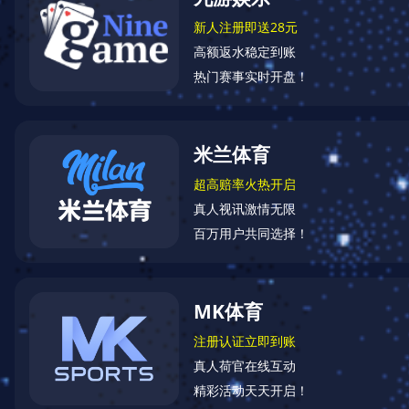
覆盖实时赛
首页
/
体育看点
/ 正文