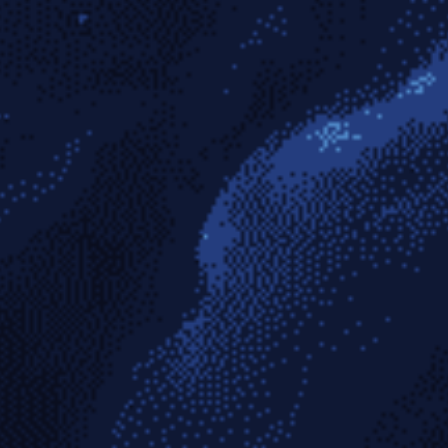
4、议题对篮球文化的意义
阿里纳斯的话题引发的不仅仅是关于个人穿着选
传统上，篮球被视为一种团队合作精神与竞技技
契配合，而非单一个体如何打扮自己。因此，对“
审视我们对于竞技体育所赋予价值观念的重要性
与此同时，此次争论促使各方关注到年轻一代运
对技术、团队及赛事本质更深刻认识，比单纯追
平，还能推动整个行业健康发展，使得未来更多
业贡献力量。
总之，通过这样激烈且富有争议性的讨论，我们
关系。在不断变化发展的时代背景下，我们应当
不断推动篮球文化朝向更积极正面的方向发展。