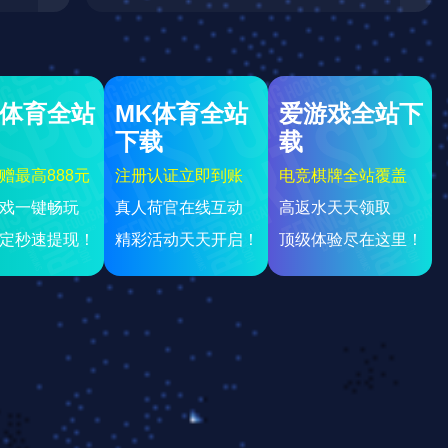
这一话题，包括阿里纳斯的背景与观点、全
以及这个议题对篮球文化的深远意义。
在职业生涯中以独特的个人风格和出色的篮
显示出他对篮球文化和球员行为有着自己的
穿全套装备上场比赛表达了不满，认为这种
耀，更是一种对比赛的不尊重。他强调，真
上，而不是外表装饰。他指出，这种趋势可
响他们未来在赛场上的表现。
来了不少争议。有些人认为，个人风格是每
而另一些人则支持阿里纳斯，认为应该更加