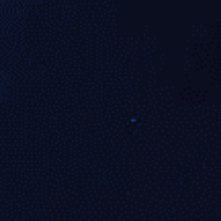
标
雷默的转会动态，称其未能...
月
开深入探讨。尽管他曾...
中超营