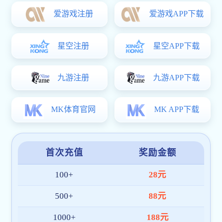
进行任何未经授权的商业推广或广告行为
使用自动化工具批量抓取、爬虫、数据镜像等行为
五、知识产权声明
本平台上的所有内容（包括但不限于界面结构、数据接口、文
字、图像、音频、源代码等）均归本平台或关联方所有，受相关
法律保护。未经授权，用户不得以任何形式使用。
六、服务中止与终止
在以下任一情况下，平台有权中止或终止对用户的全部或部分服
务，且无需提前通知：
用户违反本协议内容或法律法规
用户提供虚假信息或存在安全风险
基于3377在线(中国)唯一官方网站平台运营策略的调整
七、免责声明